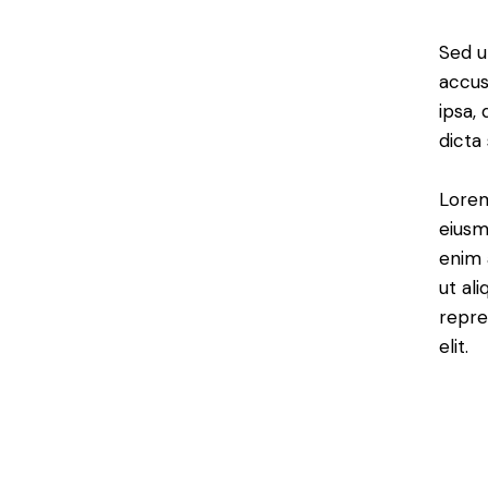
Sed u
accus
ipsa,
dicta
Lorem
eiusm
enim 
ut al
repre
elit.