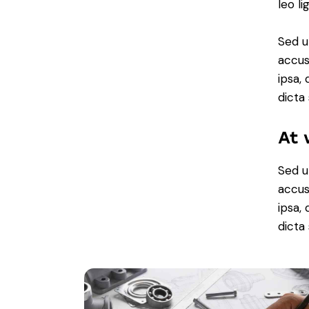
leo li
Sed u
accus
ipsa,
dicta
At 
Sed u
accus
ipsa,
dicta 