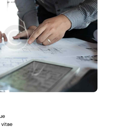
ue
 vitae