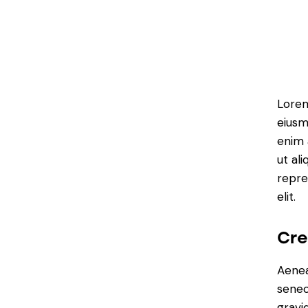
Lorem
eiusm
enim 
ut al
repre
elit.
Cre
Aenea
senec
gravid