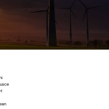
mi
Fusce
et
nean