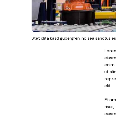
Stet clita kasd gubergren, no sea sanctus es
Lorem
eiusm
enim 
ut al
repre
elit.
Etiam
risus
euism