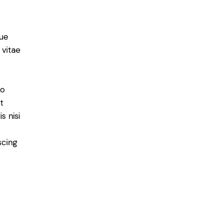
ue
 vitae
do
t
s nisi
scing