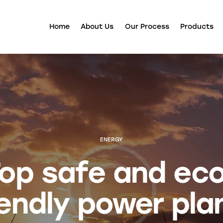
Home
About Us
Our Process
Products
ENERGY
op safe and ec
iendly power pla