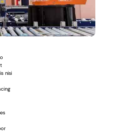
do
t
s nisi
scing
ies
por