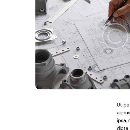
Ut pe
accus
ipsa,
dicta