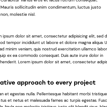
Curabitur varius eros et lacus rutrum consequat.
Mauris sollicitudin enim condimentum, luctus justo
non, molestie nisl.
 ipsum dolor sit amet, consectetur adipisicing elit, sed 
od tempor incididunt ut labore et dolore magna aliqua. U
ad minim veniam, quis nostrud exercitation ullamco labori
iquip ex ea commodo consequat. Duis aute irure dolor in
henderit. Lorem ipsum dolor sit amet, consectetur adipi
ative approach to every project
n et egestas nulla. Pellentesque habitant morbi tristiqu
tus et netus et malesuada fames ac turpis egestas. Fus
a, ligula non molestie tristique, justo elit blandit risus, bla