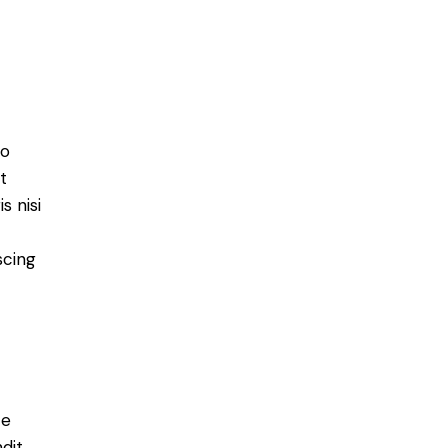
do
t
s nisi
scing
e
ce
ndit