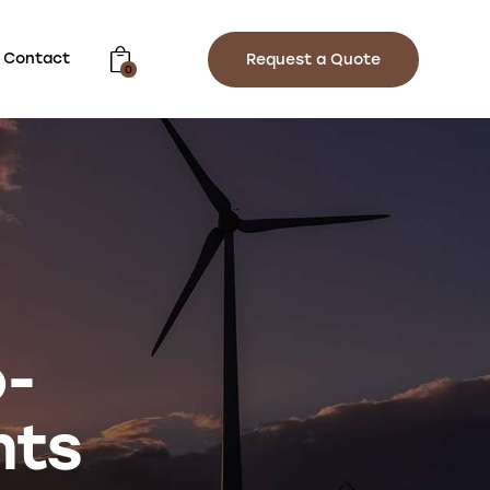
Contact
Request a Quote
0
o-
nts