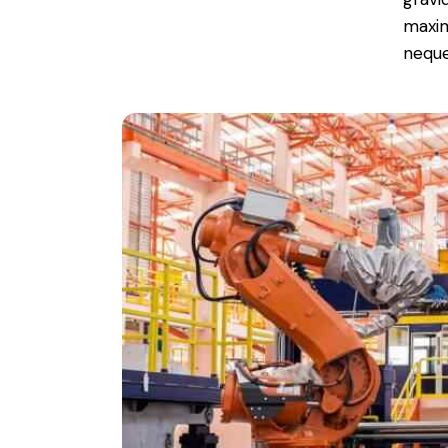
maxim
neque