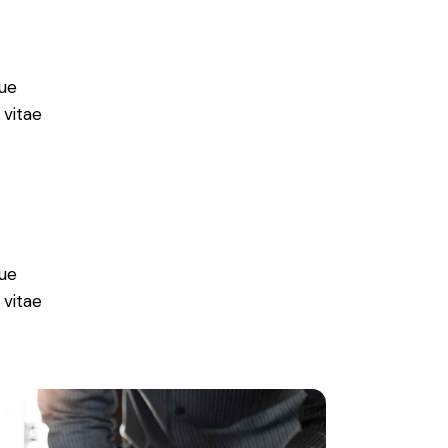
ue
 vitae
ue
 vitae